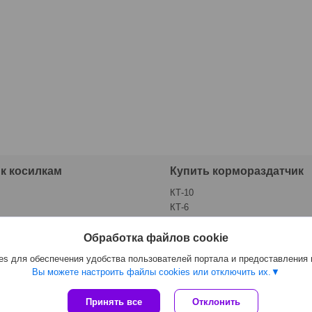
 к косилкам
Купить кормораздатчик
КТ-10
КТ-6
КТ-10-01 (КТУ-10)
Обработка файлов cookie
s для обеспечения удобства пользователей портала и предоставления
Вы можете настроить файлы cookies или отключить их.
Принять все
Отклонить
Сайт создан на платформе Deal.by