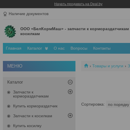
Начать продавать на Deal.by
Наличие документов
ООО «БелКормМаш» - запчасти к кормораздатчикам
косилкам
Главная
Каталог
О нас
Вопросы
Контакты
Товары и услуги
З
Каталог
Запчасти к
кормораздатчикам
Купить кормораздатчик
Запчасти к косилкам
Купить косилку