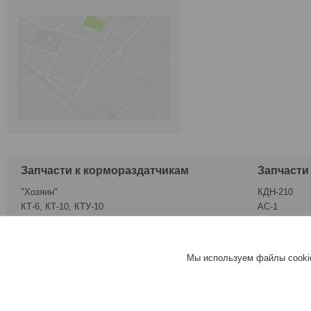
Запчасти к кормораздатчикам
Запчасти
"Хозяин"
КДН-210
КТ-6, КТ-10, КТУ-10
АС-1
"Бобруйскагромаш"
К-78М
Koblik
КРН-2,1
Мы используем файлы cookie