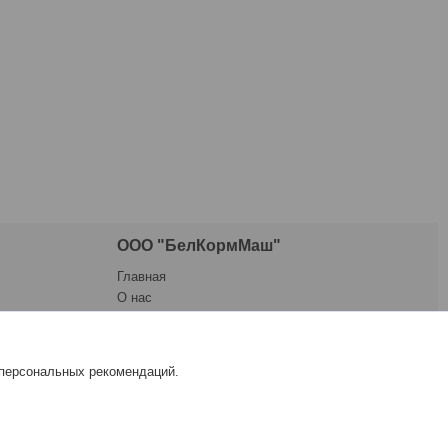
ООО "БелКормМаш"
Главная
О нас
Каталог
Контакты и схема проезда
Новости
 персональных рекомендаций.