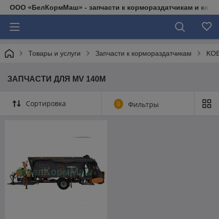
ООО «БелКормМаш» - запчасти к кормораздатчикам и коси
Товары и услуги
Запчасти к кормораздатчикам
KOB
ЗАПЧАСТИ ДЛЯ MV 140М
Сортировка
0
Фильтры