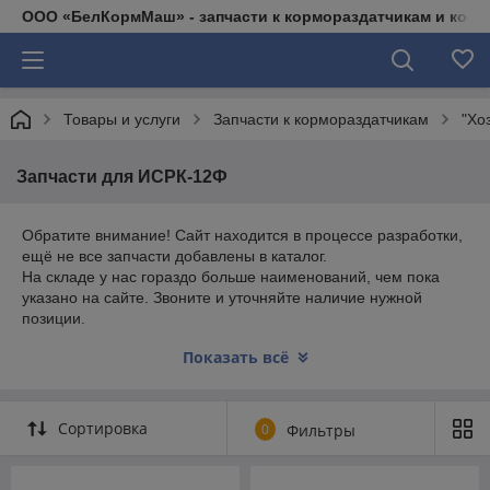
ООО «БелКормМаш» - запчасти к кормораздатчикам и коси
Товары и услуги
Запчасти к кормораздатчикам
"Хо
Запчасти для ИСРК-12Ф
Обратите внимание! Сайт находится в процессе разработки,
ещё не все запчасти добавлены в каталог.
На складе у нас гораздо больше наименований, чем пока
указано на сайте. Звоните и уточняйте наличие нужной
позиции.
Телефоны:
Показать всё
8 (017) 511-31-21
8 (029) 873-49-16
Сортировка
0
Фильтры