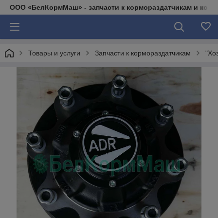
ООО «БелКормМаш» - запчасти к кормораздатчикам и коси
Товары и услуги
Запчасти к кормораздатчикам
"Хо