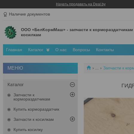
Начать продавать на Deal.by
Наличие документов
ООО «БелКормМаш» - запчасти к кормораздатчикам
косилкам
Главная
Каталог
О нас
Вопросы
Контакты
...
Запчасти к кор
Каталог
ГИД
Запчасти к
кормораздатчикам
Купить кормораздатчик
Запчасти к косилкам
Купить косилку