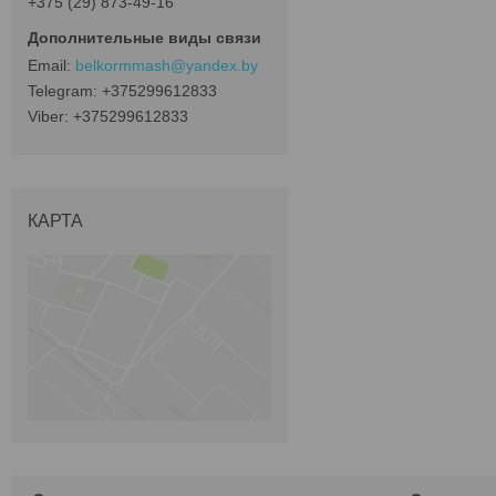
+375 (29) 873-49-16
belkormmash@yandex.by
+375299612833
+375299612833
КАРТА