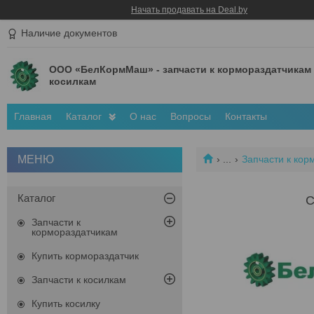
Начать продавать на Deal.by
Наличие документов
ООО «БелКормМаш» - запчасти к кормораздатчикам
косилкам
Главная
Каталог
О нас
Вопросы
Контакты
...
Запчасти к кор
Каталог
С
Запчасти к
кормораздатчикам
Купить кормораздатчик
Запчасти к косилкам
Купить косилку