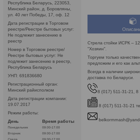
Республика Беларусь, 223053,
Минский район, д. Боровляны,
ул. 40 лет Победы, 17, оф. 12
Дата регистрации в Торговом
реестре/Реестре бытовых услуг:
Описан
Не подлежит занесению в
реестр
Стрела стойки ИСРК – 12
"Хозяин".
Номер в Торговом реестре/
Реестре бытовых услуг: Не
Торгуем только качестве
подлежит занесению в реестр,
предложим и его как альт
Республика Беларусь
Всегда в наличии широки
УНП: 691836680
доставка по Беларуси.
Регистрационный орган:
Минский райисполком
8 (017) 511-31-21, 8
Дата регистрации компании:
19.07.2017
8 (017) 511-31-21 т
Режим работы:
belkormmash@yand
День
Время работы
Понедельник
09:00-17:00
Вторник
09:00-17:00
Среда
09:00-17:00