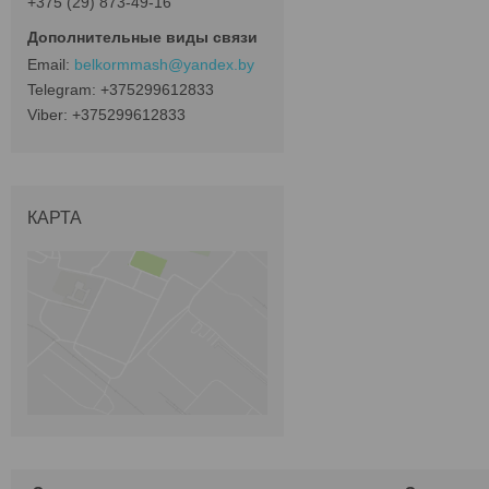
+375 (29) 873-49-16
belkormmash@yandex.by
+375299612833
+375299612833
КАРТА