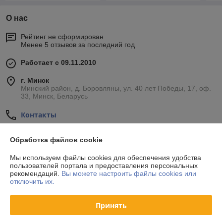
О нас
Рейтинг не сформирован
Менее 5 отзывов за последний год
Работает с 09.11.2010
г. Минск
Минский район, д. Боровляны, ул. 40 лет Победы, 17, оф.
33, Минск, Беларусь
Контакты
Показать весь график работы
Сегодня выходной
Обработка файлов cookie
Мы используем файлы cookies для обеспечения удобства
Отзывы о магазине
пользователей портала и предоставления персональных
рекомендаций.
Вы можете настроить файлы cookies или
отключить их.
34 отзывов за всё время
Принять
Покупатель
24.10.2020
Отлично