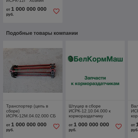
ИСРК-12Г "Хозяин"
1 000 000 000
от
руб.
Подобные товары компании
Транспортер (цепь в
Штуцер в сборе
Вал
сборе)
ИСРК-12.10.04.000 к
ИСР
ИСРК-12М.04.02.000 СБ
кормораздатчику
кор
широкий к
ИСРК-12 "Хозяин"
ИСР
1 000 000 000
1 000 000 000
от
от
от
кормораздатчику
руб.
руб.
руб
ИСРК-12Г "Хозяин"