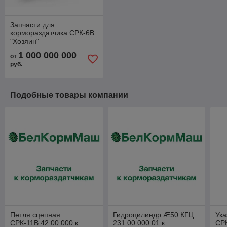
Запчасти для
кормораздатчика СРК-6В
"Хозяин"
1 000 000 000
от
руб.
Подобные товары компании
Петля сцепная
Гидроцилиндр Æ50 КГЦ
Ука
СРК-11В.42.00.000 к
231.00.000.01 к
СРК