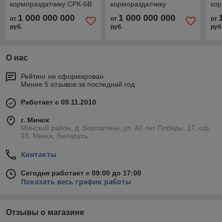
кормораздатчику СРК-6В
кормораздатчику
кор
"Хозяин"
"Хозяин" СРК-11В
"Хо
1 000 000 000
1 000 000 000
от
от
от
руб.
руб.
руб
О нас
Рейтинг не сформирован
Менее 5 отзывов за последний год
Работает с 09.11.2010
г. Минск
Минский район, д. Боровляны, ул. 40 лет Победы, 17, оф.
33, Минск, Беларусь
Контакты
Сегодня работает с 09:00 до 17:00
Показать весь график работы
Отзывы о магазине