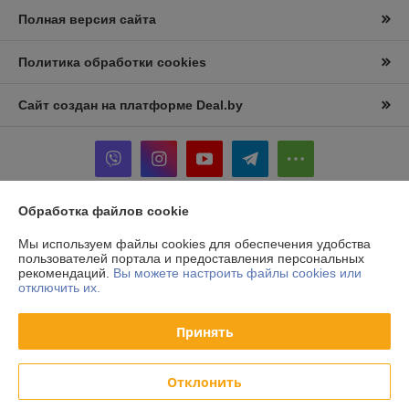
Полная версия сайта
Политика обработки cookies
Сайт создан на платформе Deal.by
Обработка файлов cookie
Информация для покупателя
Мы используем файлы cookies для обеспечения удобства
Юридическое лицо:
ООО «БелКормМаш»
пользователей портала и предоставления персональных
Республика Беларусь, 223053, Минский район, д. Боровляны, ул. 40
рекомендаций.
Вы можете настроить файлы cookies или
лет Победы, 17, оф. 12
отключить их.
Регистрационный номер ЕГР: 691836680
Принять
УНП: 691836680
Регистрационный орган: Минский райисполком
Отклонить
Дата регистрации компании: 19.07.2017