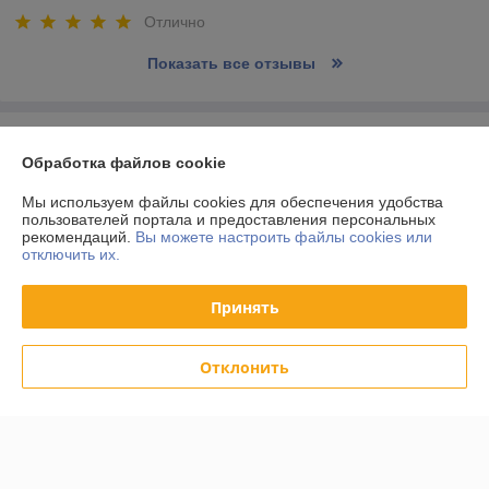
Отлично
Показать все отзывы
О нас
Обработка файлов cookie
Контакты
Мы используем файлы cookies для обеспечения удобства
пользователей портала и предоставления персональных
рекомендаций.
Вы можете настроить файлы cookies или
Доставка и оплата
отключить их.
График работы
Принять
Полная версия сайта
Отклонить
Политика обработки cookies
Сайт создан на платформе Deal.by