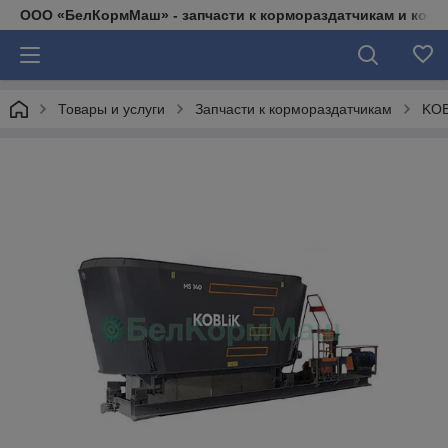
ООО «БелКормМаш» - запчасти к кормораздатчикам и коси
Товары и услуги
Запчасти к кормораздатчикам
KOB