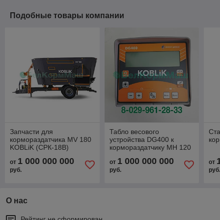
Подобные товары компании
Запчасти для
Табло весового
Ст
кормораздатчика MV 180
устройства DG400 к
ко
KOBLiK (СРК-18В)
кормораздатчику MH 120
KOBLiK (ИСРК-12).
1 000 000 000
1 000 000 000
от
от
от
руб.
руб.
руб
О нас
Рейтинг не сформирован