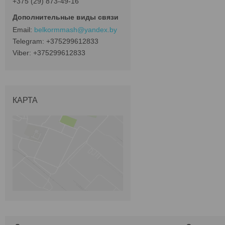
+375 (29) 873-49-16
belkormmash@yandex.by
+375299612833
+375299612833
КАРТА