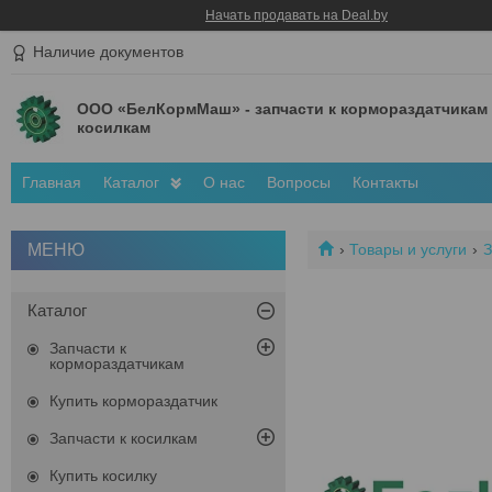
Начать продавать на Deal.by
Наличие документов
ООО «БелКормМаш» - запчасти к кормораздатчикам
косилкам
Главная
Каталог
О нас
Вопросы
Контакты
Товары и услуги
З
Каталог
Запчасти к
кормораздатчикам
Купить кормораздатчик
Запчасти к косилкам
Купить косилку