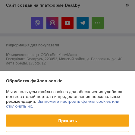
Сайт создан на платформе Deal.by
Информация для покупателя
Юридическое лицо:
ООО «БелКормМаш»
Республика Беларусь, 223053, Минский район, д. Боровляны, ул. 40
лет Победы, 17, оф. 12
Регистрационный номер ЕГР: 691836680
Обработка файлов cookie
УНП: 691836680
Мы используем файлы cookies для обеспечения удобства
Регистрационный орган: Минский райисполком
пользователей портала и предоставления персональных
рекомендаций.
Вы можете настроить файлы cookies или
Дата регистрации компании: 19.07.2017
отключить их.
Принять