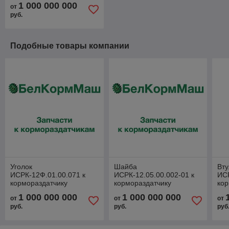
1 000 000 000
от
руб.
Подобные товары компании
Уголок
Шайба
Вту
ИСРК-12Ф.01.00.071 к
ИСРК-12.05.00.002-01 к
ИСР
кормораздатчику
кормораздатчику
кор
ИСРК-12Ф "Хозяин"
ИСРК-12Ф "Хозяин"
ИС
1 000 000 000
1 000 000 000
от
от
от
руб.
руб.
руб