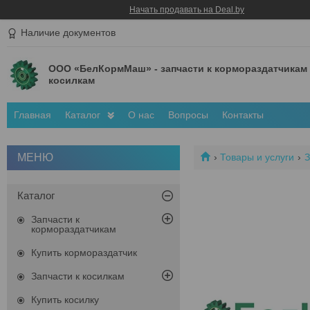
Начать продавать на Deal.by
Наличие документов
ООО «БелКормМаш» - запчасти к кормораздатчикам
косилкам
Главная
Каталог
О нас
Вопросы
Контакты
Товары и услуги
З
Каталог
Запчасти к
кормораздатчикам
Купить кормораздатчик
Запчасти к косилкам
Купить косилку