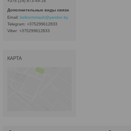
+375 (29) 873-49-16
belkormmash@yandex.by
+375299612833
+375299612833
КАРТА