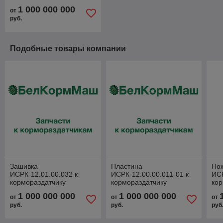
1 000 000 000
от
руб.
Подобные товары компании
Зашивка
Пластина
Нож
ИСРК-12.01.00.032 к
ИСРК-12.00.00.011-01 к
ИСР
кормораздатчику
кормораздатчику
кор
ИСРК-12 "Хозяин"
ИСРК-12 "Хозяин"
ИС
1 000 000 000
1 000 000 000
от
от
от
руб.
руб.
руб