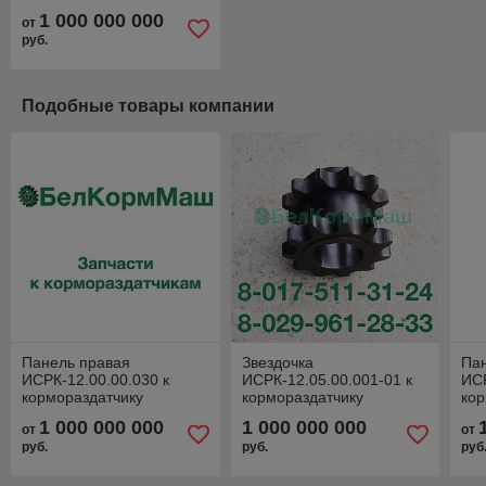
1 000 000 000
от
руб.
Подобные товары компании
Панель правая
Звездочка
Па
ИСРК-12.00.00.030 к
ИСРК-12.05.00.001-01 к
ИСР
кормораздатчику
кормораздатчику
кор
ИСРК-12 "Хозяин"
ИСРК-12 "Хозяин"
ИСР
1 000 000 000
1 000 000 000
от
от
руб.
руб.
руб