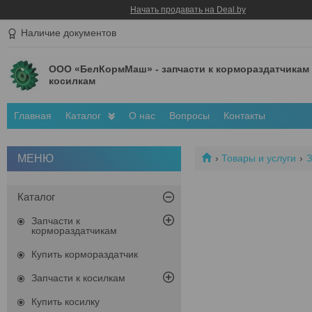
Начать продавать на Deal.by
Наличие документов
ООО «БелКормМаш» - запчасти к кормораздатчикам
косилкам
Главная
Каталог
О нас
Вопросы
Контакты
Товары и услуги
З
Каталог
Запчасти к
кормораздатчикам
Купить кормораздатчик
Запчасти к косилкам
Купить косилку