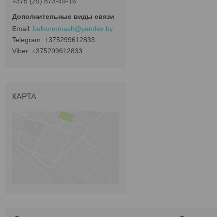
+375 (29) 873-49-16
belkormmash@yandex.by
+375299612833
+375299612833
КАРТА