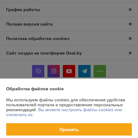
График работы
Полная версия сайта
Политика обработки cookies
Сайт создан на платформе Deal.by
Обработка файлов cookie
Информация для покупателя
Мы используем файлы cookies для обеспечения удобства
Юридическое лицо:
ООО «БелКормМаш»
пользователей портала и предоставления персональных
Республика Беларусь, 223053, Минский район, д. Боровляны, ул. 40
рекомендаций.
Вы можете настроить файлы cookies или
лет Победы, 17, оф. 12
отключить их.
Регистрационный номер ЕГР: 691836680
Принять
УНП: 691836680