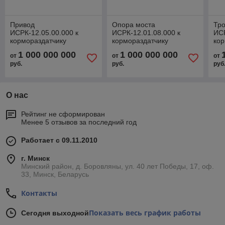
Привод
Опора моста
Тр
ИСРК-12.05.00.000 к
ИСРК-12.01.08.000 к
ИСР
кормораздатчику
кормораздатчику
кор
ИСРК-12Ф "Хозяин"
ИСРК-12 "Хозяин"
ИСР
1 000 000 000
1 000 000 000
от
от
от
руб.
руб.
руб
О нас
Рейтинг не сформирован
Менее 5 отзывов за последний год
Работает с 09.11.2010
г. Минск
Минский район, д. Боровляны, ул. 40 лет Победы, 17, оф.
33, Минск, Беларусь
Контакты
Показать весь график работы
Сегодня выходной