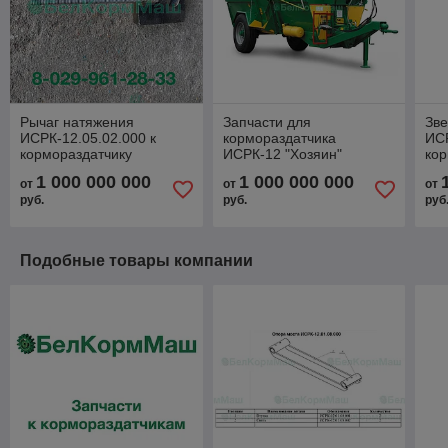
Рычаг натяжения
Запчасти для
Зве
ИСРК-12.05.02.000 к
кормораздатчика
ИСР
кормораздатчику
ИСРК-12 "Хозяин"
кор
ИСРК-12 "Хозяин"
ИСР
1 000 000 000
1 000 000 000
от
от
от
руб.
руб.
руб
Подобные товары компании