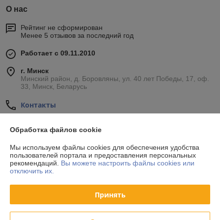
О нас
Рейтинг не сформирован
Менее 5 отзывов за последний год
Работает с 09.11.2010
г. Минск
Минский район, д. Боровляны, ул. 40 лет Победы, 17, оф.
33, Минск, Беларусь
Контакты
Показать весь график работы
Сегодня выходной
Обработка файлов cookie
Мы используем файлы cookies для обеспечения удобства
Отзывы о магазине
пользователей портала и предоставления персональных
рекомендаций.
Вы можете настроить файлы cookies или
отключить их.
34 отзывов за всё время
Принять
Покупатель
24.10.2020
Отлично