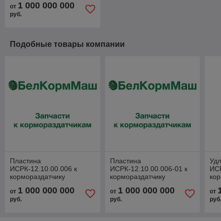
1 000 000 000
от
руб.
Подобные товары компании
Пластина
Пластина
Уд
ИСРК-12.10.00.006 к
ИСРК-12.10.00.006-01 к
ИСР
кормораздатчику
кормораздатчику
кор
ИСРК-12 "Хозяин"
ИСРК-12 "Хозяин"
ИСР
1 000 000 000
1 000 000 000
от
от
от
руб.
руб.
руб