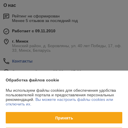
О нас
Рейтинг не сформирован
Менее 5 отзывов за последний год
Работает с 09.11.2010
г. Минск
Минский район, д. Боровляны, ул. 40 лет Победы, 17, оф.
33, Минск, Беларусь
Контакты
Сегодня работает с 09:00 до 17:00
Показать весь график работы
Обработка файлов cookie
Мы используем файлы cookies для обеспечения удобства
Отзывы о магазине
пользователей портала и предоставления персональных
рекомендаций.
Вы можете настроить файлы cookies или
отключить их.
34 отзывов за всё время
Принять
Покупатель
24.10.2020
Отлично