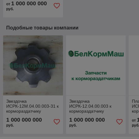
1 000 000 000
от
руб.
Подобные товары компании
Звездочка
Звездочка
Пл
ИСРК-12М.04.00.003-31 к
ИСРК-12.04.00.003 к
ИСР
кормораздатчику
кормораздатчику
кор
СРК-12В "Хозяин"
СРК-21В "Хозяин"
ИС
1 000 000 000
1 000 000 000
от
руб.
руб.
руб