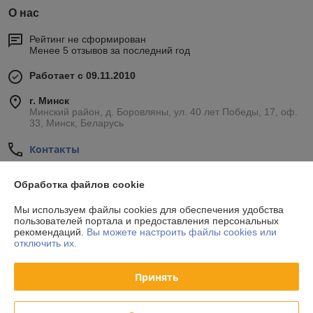
О нас
Рейтинг не сформирован
Менее 5 отзывов за последний год
Работает с 09.11.2010
г. Минск
Минский район, д. Боровляны, ул. 40 лет Победы, 17, оф.
33, Минск, Беларусь
Контакты
Показать весь график работы
Сегодня выходной
Обработка файлов cookie
Мы используем файлы cookies для обеспечения удобства
Отзывы о магазине
пользователей портала и предоставления персональных
рекомендаций.
Вы можете настроить файлы cookies или
отключить их.
34 отзывов за всё время
Принять
Покупатель
24.10.2020
Отлично