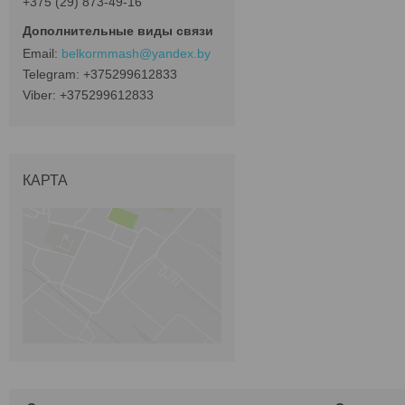
+375 (29) 873-49-16
belkormmash@yandex.by
+375299612833
+375299612833
КАРТА