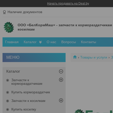
Начать продавать на Deal.by
Наличие документов
ООО «БелКормМаш» - запчасти к кормораздатчикам
косилкам
Главная
Каталог
О нас
Вопросы
Контакты
Товары и услуги
З
Каталог
Запчасти к
кормораздатчикам
Купить кормораздатчик
Запчасти к косилкам
Купить косилку