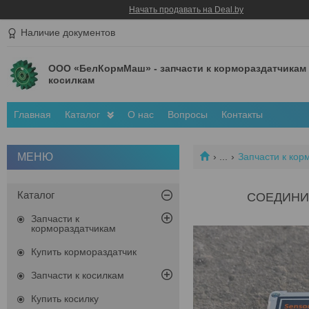
Начать продавать на Deal.by
Наличие документов
ООО «БелКормМаш» - запчасти к кормораздатчикам
косилкам
Главная
Каталог
О нас
Вопросы
Контакты
...
Запчасти к кор
Каталог
СОЕДИНИТ
Запчасти к
кормораздатчикам
Купить кормораздатчик
Запчасти к косилкам
Купить косилку