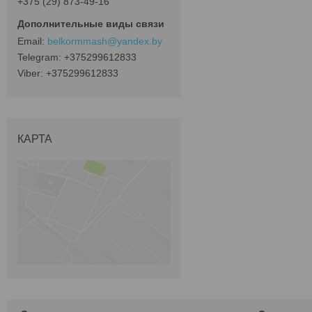
+375 (29) 873-49-16
belkormmash@yandex.by
+375299612833
+375299612833
КАРТА