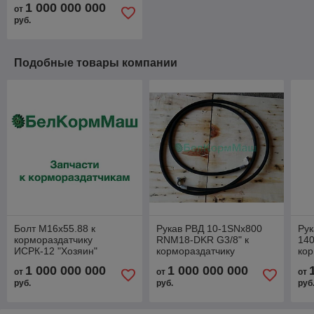
1 000 000 000
от
руб.
Подобные товары компании
Болт М16х55.88 к
Рукав РВД 10-1SNx800
Рук
кормораздатчику
RNM18-DKR G3/8" к
140
ИСРК-12 "Хозяин"
кормораздатчику
кор
ИСРК-12Ф "Хозяин"
ИСР
1 000 000 000
1 000 000 000
от
от
от
руб.
руб.
руб