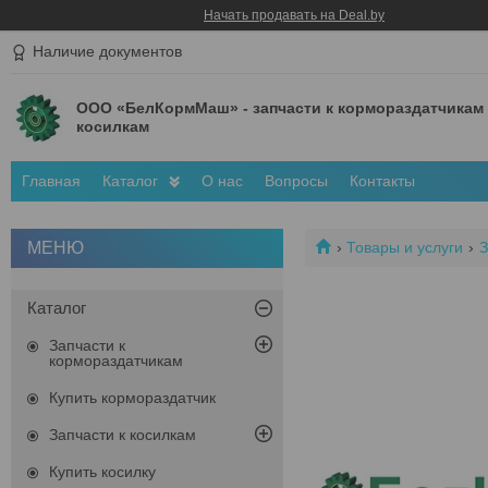
Начать продавать на Deal.by
Наличие документов
ООО «БелКормМаш» - запчасти к кормораздатчикам
косилкам
Главная
Каталог
О нас
Вопросы
Контакты
Товары и услуги
З
Каталог
Запчасти к
кормораздатчикам
Купить кормораздатчик
Запчасти к косилкам
Купить косилку