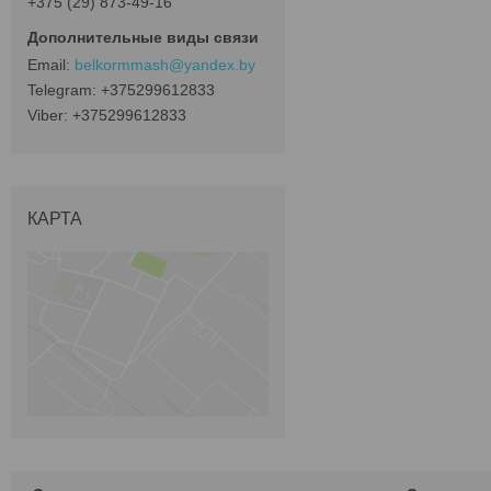
+375 (29) 873-49-16
belkormmash@yandex.by
+375299612833
+375299612833
КАРТА