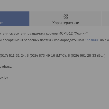
ие
Характеристики
теля смесителя раздатчика кормов ИСРК-12 "Хозяин".
й ассортимент запасных частей к кормораздатчикам
"Хозяин"
на ск
 (017) 511-31-24, 8 (029) 873-49-16 (МТС), 8 (029) 961-28-33 (Вел).
ел/факс.
ex.by