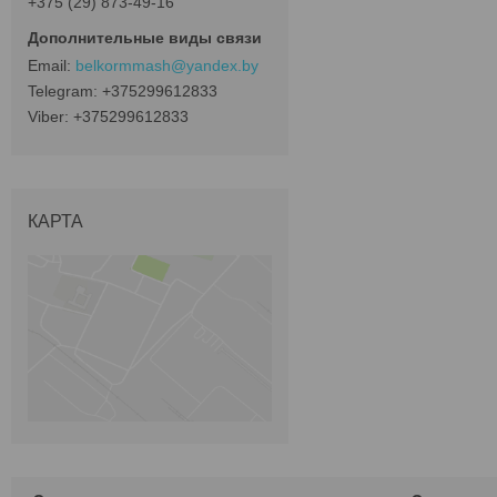
+375 (29) 873-49-16
belkormmash@yandex.by
+375299612833
+375299612833
КАРТА