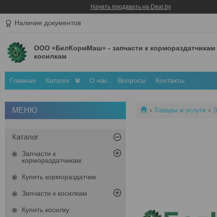
Начать продавать на Deal.by
Наличие документов
ООО «БелКормМаш» - запчасти к кормораздатчикам
косилкам
Главная
Каталог
О нас
Вопросы
Контакты
Товары и услуги
З
Каталог
Запчасти к
кормораздатчикам
Купить кормораздатчик
Запчасти к косилкам
Купить косилку