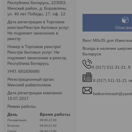
Республика Беларусь, 223053,
Минский район, д. Боровляны,
ул. 40 лет Победы, 17, оф. 12
Дата регистрации в Торговом
реестре/Реестре бытовых услуг:
Описан
Не подлежит занесению в
реестр
Винт М8х35 для Измельчи
Номер в Торговом реестре/
Всегда в наличии широки
Реестре бытовых услуг: Не
Беларуси.
подлежит занесению в реестр,
Республика Беларусь
8 (017) 511-31-21, 8
УНП: 691836680
Регистрационный орган:
8 (017) 511-31-21 т
Минский райисполком
Дата регистрации компании:
belkormmash@yand
19.07.2017
Режим работы:
День
Время работы
Понедельник
09:00-17:00
Вторник
09:00-17:00
Среда
09:00-17:00