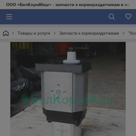
ООО «БелКормМаш» - запчасти к кормораздатчикам и коси
Товары и услуги
Запчасти к кормораздатчикам
"Хо