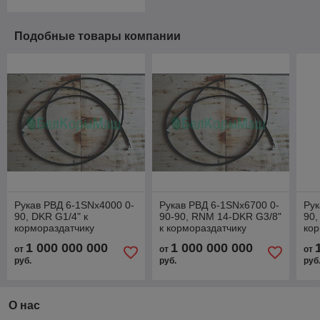
Подобные товары компании
Рукав РВД 6-1SNx4000 0-
Рукав РВД 6-1SNx6700 0-
Рук
90, DKR G1/4" к
90-90, RNM 14-DKR G3/8"
90,
кормораздатчику
к кормораздатчику
кор
ИСРК-12Ф "Хозяин"
ИСРК-12Ф "Хозяин"
ИС
1 000 000 000
1 000 000 000
от
от
от
руб.
руб.
руб
О нас