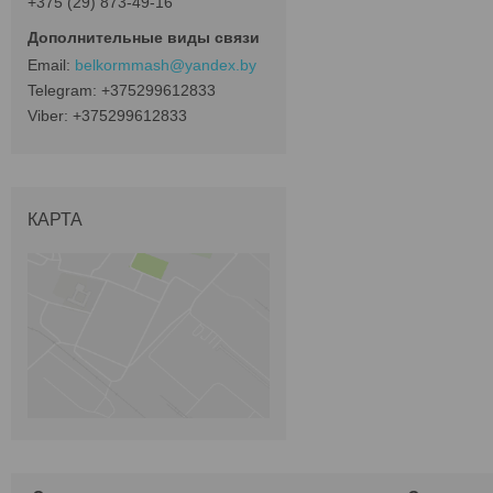
+375 (29) 873-49-16
belkormmash@yandex.by
+375299612833
+375299612833
КАРТА