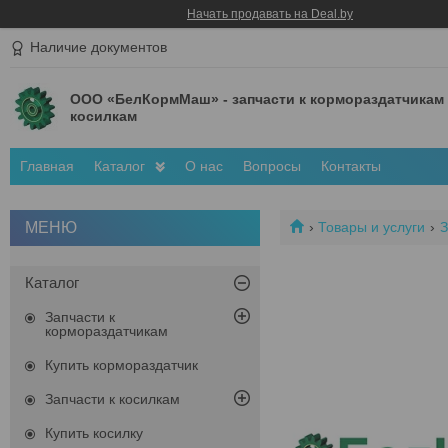
Начать продавать на Deal.by
Наличие документов
ООО «БелКормМаш» - запчасти к кормораздатчикам
косилкам
Главная
Каталог
О нас
Вопросы
Контакты
Товары и услуги
З
Каталог
Запчасти к
кормораздатчикам
Купить кормораздатчик
Запчасти к косилкам
Купить косилку