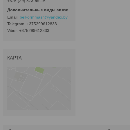
+375 (29) 873-49-16
belkormmash@yandex.by
+375299612833
+375299612833
КАРТА