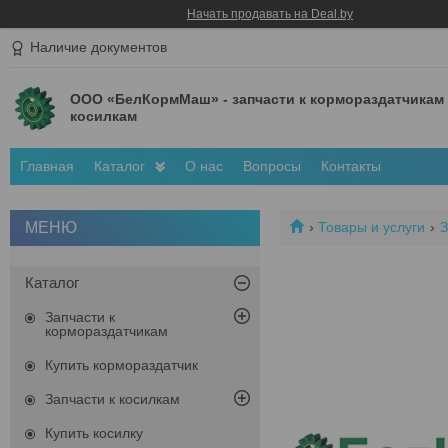
Начать продавать на Deal.by
Наличие документов
ООО «БелКормМаш» - запчасти к кормораздатчикам
косилкам
Главная
Каталог
О нас
Вопросы
Контакты
Товары и услуги
З
Каталог
Запчасти к
кормораздатчикам
Купить кормораздатчик
Запчасти к косилкам
Купить косилку