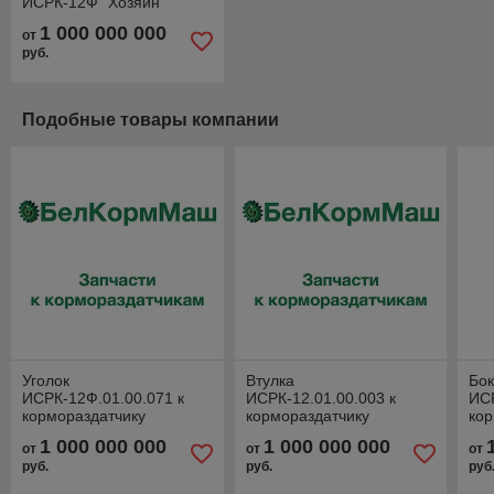
ИСРК-12Ф "Хозяин"
1 000 000 000
от
руб.
Подобные товары компании
Уголок
Втулка
Бок
ИСРК-12Ф.01.00.071 к
ИСРК-12.01.00.003 к
ИСР
кормораздатчику
кормораздатчику
кор
ИСРК-12Ф "Хозяин"
ИСРК-12Ф "Хозяин"
ИС
1 000 000 000
1 000 000 000
от
от
от
руб.
руб.
руб