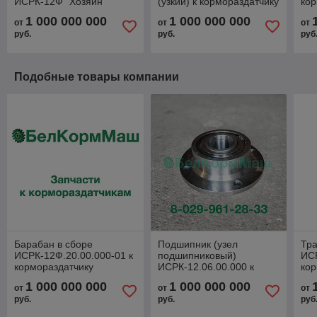
ИСРК-12Ф "Хозяин"
(узкий) к кормораздатчику
кор
ИСРК-12 "Хозяин"
ИСР
1 000 000 000
1 000 000 000
от
от
от
руб.
руб.
руб
Подобные товары компании
Барабан в сборе
Подшипник (узел
Тра
ИСРК-12Ф.20.00.000-01 к
подшипниковый)
ИСР
кормораздатчику
ИСРК-12.06.00.000 к
кор
ИСРК-12Ф "Хозяин"
кормораздатчику
ИС
1 000 000 000
1 000 000 000
от
от
от
ИСРК-12Ф "Хозяин"
руб.
руб.
руб