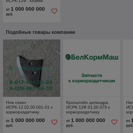
ИСРК-12Ф "Хозяин"
1 000 000 000
от
руб.
Подобные товары компании
Нож секач
Кронштейн цилиндра
На
ИСРК-12.02.00.001-01 к
ИСРК-12Ф.01.00.079 к
ИСР
кормораздатчику
кормораздатчику
кор
ИСРК-12Ф "Хозяин"
ИСРК-12Ф "Хозяин"
ИС
1 000 000 000
1 000 000 000
от
от
от
руб.
руб.
руб