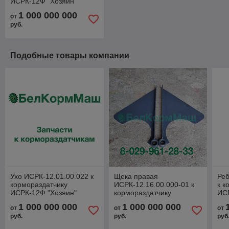
ИСРК-12Ф "Хозяин"
1 000 000 000
от
руб.
Подобные товары компании
Ухо ИСРК-12.01.00.022 к
Щека правая
Реб
кормораздатчику
ИСРК-12.16.00.000-01 к
к к
ИСРК-12Ф "Хозяин"
кормораздатчику
ИС
ИСРК-12Ф "Хозяин"
1 000 000 000
1 000 000 000
от
от
от
руб.
руб.
руб