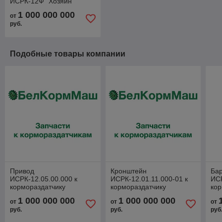
ИСРК-12Ф "Хозяин"
1 000 000 000
от
руб.
Подобные товары компании
Привод
Кронштейн
Ба
ИСРК-12.05.00.000 к
ИСРК-12.01.11.000-01 к
ИСР
кормораздатчику
кормораздатчику
кор
ИСРК-12Ф "Хозяин"
ИСРК-12Ф "Хозяин"
ИС
1 000 000 000
1 000 000 000
от
от
от
руб.
руб.
руб