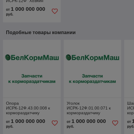
ИСРК-12Ф "Хозяин"
1 000 000 000
от
руб.
Подобные товары компании
Опора
Уголок
Ша
ИСРК-12Ф.43.00.008 к
ИСРК-12Ф.01.00.071 к
ИСР
кормораздатчику
кормораздатчику
кор
ИСРК-12Ф "Хозяин"
ИСРК-12Ф "Хозяин"
ИС
1 000 000 000
1 000 000 000
от
от
от
руб.
руб.
руб