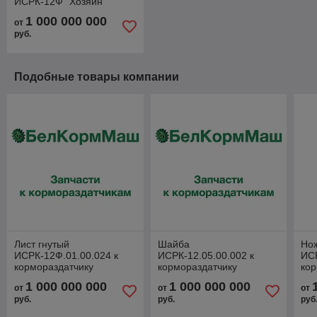
ИСРК-12Ф "Хозяин"
1 000 000 000
от
руб.
Подобные товары компании
Лист гнутый
Шайба
Нож
ИСРК-12Ф.01.00.024 к
ИСРК-12.05.00.002 к
ИСР
кормораздатчику
кормораздатчику
кор
ИСРК-12Ф "Хозяин"
ИСРК-12Ф "Хозяин"
ИС
1 000 000 000
1 000 000 000
от
от
от
руб.
руб.
руб