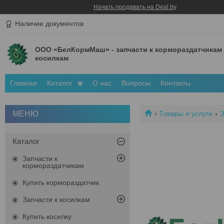
Начать продавать на Deal.by
Наличие документов
ООО «БелКормМаш» - запчасти к кормораздатчикам
косилкам
Главная
Каталог
О нас
Вопросы
Контакты
Товары и услуги
З
Каталог
Запчасти к
кормораздатчикам
Купить кормораздатчик
Запчасти к косилкам
Купить косилку