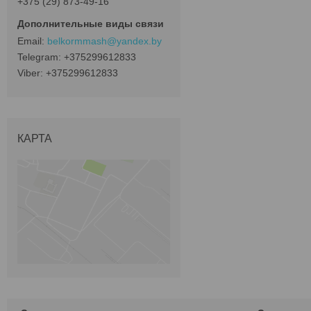
+375 (29) 873-49-16
belkormmash@yandex.by
+375299612833
+375299612833
КАРТА