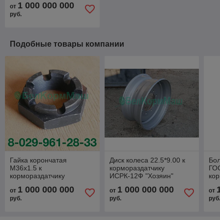
1 000 000 000
от
руб.
Подобные товары компании
Гайка корончатая
Диск колеса 22.5*9.00 к
Бол
М36х1.5 к
кормораздатчику
ГО
кормораздатчику
ИСРК-12Ф "Хозяин"
кор
ИСРК-12Ф "Хозяин"
ИС
1 000 000 000
1 000 000 000
от
от
от
руб.
руб.
руб