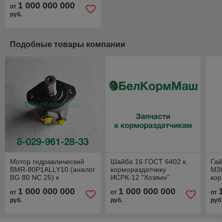
1 000 000 000
от
руб.
Подобные товары компании
Мотор гидравлический
Шайба 16 ГОСТ 6402 к
Гай
BMR-80P1ALLY10 (аналог
кормораздатчику
М36
BG 80 NC 25) к
ИСРК-12 "Хозяин"
кор
кормораздатчику
ИС
1 000 000 000
1 000 000 000
от
от
от
ИСРК-12Ф "Хозяин"
руб.
руб.
руб