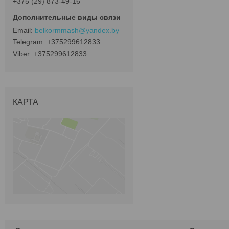
+375 (29) 873-49-16
belkormmash@yandex.by
+375299612833
+375299612833
КАРТА