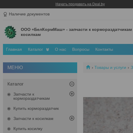
Начать продавать на Deal.by
Наличие документов
ООО «БелКормМаш» - запчасти к кормораздатчикам
косилкам
Главная
Каталог
О нас
Вопросы
Контакты
Товары и услуги
З
Каталог
Запчасти к
кормораздатчикам
Купить кормораздатчик
Запчасти к косилкам
Купить косилку