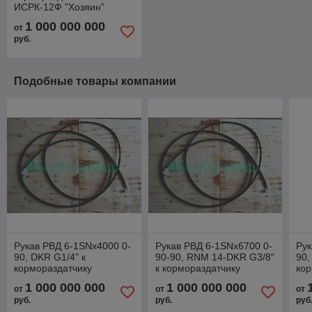
ИСРК-12Ф "Хозяин"
1 000 000 000
от
руб.
Подобные товары компании
Рукав РВД 6-1SNx4000 0-
Рукав РВД 6-1SNx6700 0-
Рук
90, DKR G1/4" к
90-90, RNM 14-DKR G3/8"
90,
кормораздатчику
к кормораздатчику
кор
ИСРК-12Ф "Хозяин"
ИСРК-12Ф "Хозяин"
ИС
1 000 000 000
1 000 000 000
от
от
от
руб.
руб.
руб