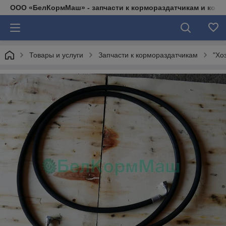
ООО «БелКормМаш» - запчасти к кормораздатчикам и коси
Товары и услуги
Запчасти к кормораздатчикам
"Хо