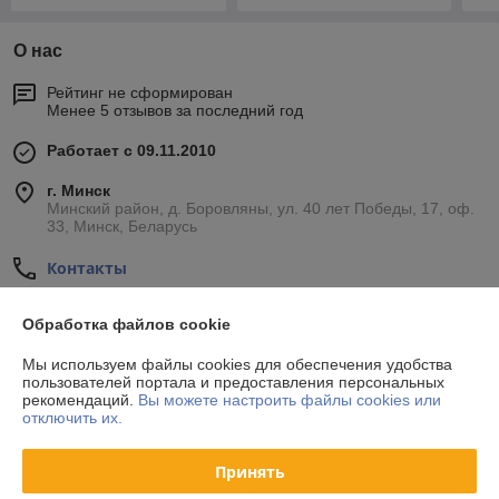
О нас
Рейтинг не сформирован
Менее 5 отзывов за последний год
Работает с 09.11.2010
г. Минск
Минский район, д. Боровляны, ул. 40 лет Победы, 17, оф.
33, Минск, Беларусь
Контакты
Показать весь график работы
Сегодня выходной
Обработка файлов cookie
Мы используем файлы cookies для обеспечения удобства
Отзывы о магазине
пользователей портала и предоставления персональных
рекомендаций.
Вы можете настроить файлы cookies или
отключить их.
34 отзывов за всё время
Принять
Покупатель
24.10.2020