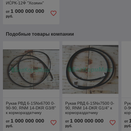
ИСРК-12Ф "Хозяин"
1 000 000 000
от
руб.
Подобные товары компании
Рукав РВД 6-1SNx6700 0-
Рукав РВД 6-1SNx7500 0-
Рук
90-90, RNM 14-DKR G3/8"
90, RNM 14-DKR G1/4" к
0-9
к кормораздатчику
кормораздатчику
кор
ИСРК-12Ф "Хозяин"
ИСРК-12Ф "Хозяин"
ИС
1 000 000 000
1 000 000 000
от
от
от
руб.
руб.
руб