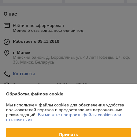
О нас
Рейтинг не сформирован
Менее 5 отзывов за последний год
Работает с 09.11.2010
г. Минск
Минский район, д. Боровляны, ул. 40 лет Победы, 17, оф.
33, Минск, Беларусь
Контакты
Сегодня работает с 09:00 до 17:00
Показать весь график работы
Обработка файлов cookie
Мы используем файлы cookies для обеспечения удобства
Отзывы о магазине
пользователей портала и предоставления персональных
рекомендаций.
Вы можете настроить файлы cookies или
отключить их.
34 отзывов за всё время
Принять
Покупатель
24.10.2020