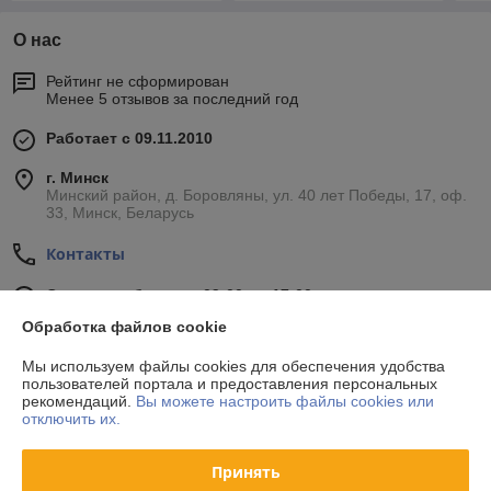
О нас
Рейтинг не сформирован
Менее 5 отзывов за последний год
Работает с 09.11.2010
г. Минск
Минский район, д. Боровляны, ул. 40 лет Победы, 17, оф.
33, Минск, Беларусь
Контакты
Сегодня работает с 09:00 до 17:00
Показать весь график работы
Обработка файлов cookie
Мы используем файлы cookies для обеспечения удобства
Отзывы о магазине
пользователей портала и предоставления персональных
рекомендаций.
Вы можете настроить файлы cookies или
отключить их.
34 отзывов за всё время
Принять
Покупатель
24.10.2020