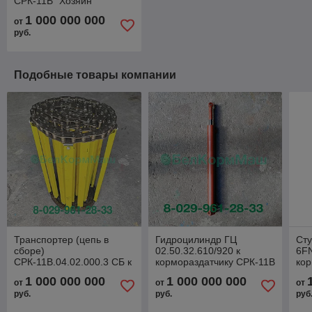
СРК-11В "Хозяин"
1 000 000 000
от
руб.
Подобные товары компании
Транспортер (цепь в
Гидроцилиндр ГЦ
Сту
сборе)
02.50.32.610/920 к
6F
СРК-11В.04.02.000.3 СБ к
кормораздатчику СРК-11В
кор
кормораздатчику СРК-11В
"Хозяин"
"Хо
1 000 000 000
1 000 000 000
от
от
от
"Хозяин"
руб.
руб.
руб