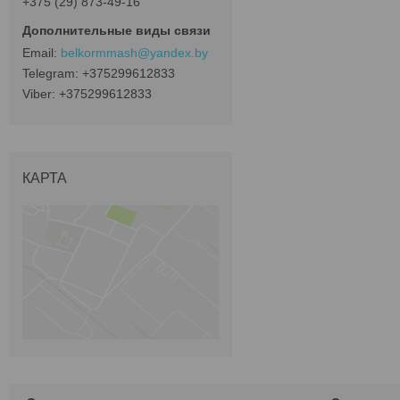
+375 (29) 873-49-16
belkormmash@yandex.by
+375299612833
+375299612833
КАРТА