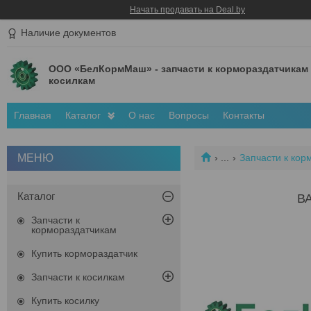
Начать продавать на Deal.by
Наличие документов
ООО «БелКормМаш» - запчасти к кормораздатчикам
косилкам
Главная
Каталог
О нас
Вопросы
Контакты
...
Запчасти к кор
Каталог
В
Запчасти к
кормораздатчикам
Купить кормораздатчик
Запчасти к косилкам
Купить косилку