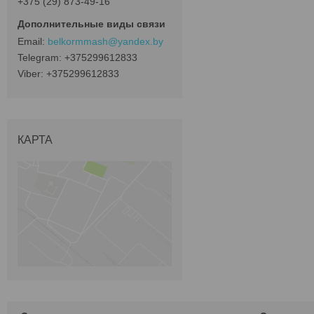
+375 (29) 873-49-16
belkormmash@yandex.by
+375299612833
+375299612833
КАРТА