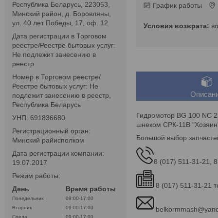
Республика Беларусь, 223053,
График работы
Минский район, д. Боровляны,
ул. 40 лет Победы, 17, оф. 12
в
Дата регистрации в Торговом
реестре/Реестре бытовых услуг:
Не подлежит занесению в
реестр
Номер в Торговом реестре/
Реестре бытовых услуг: Не
Описан
подлежит занесению в реестр,
Республика Беларусь
Гидромотор BG 100 NC 2
УНП: 691836680
шнеком СРК-11В "Хозяин
Регистрационный орган:
Большой выбор запчастей
Минский райисполком
Дата регистрации компании:
8 (017) 511-31-21, 8
19.07.2017
Режим работы:
8 (017) 511-31-21 т
День
Время работы
Понедельник
09:00-17:00
Вторник
09:00-17:00
belkormmash@yand
Среда
09:00-17:00