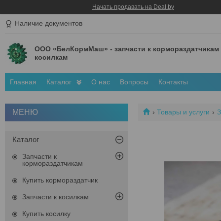
Начать продавать на Deal.by
Наличие документов
ООО «БелКормМаш» - запчасти к кормораздатчикам
косилкам
Главная
Каталог
О нас
Вопросы
Контакты
Товары и услуги
З
Каталог
Запчасти к
кормораздатчикам
Купить кормораздатчик
Запчасти к косилкам
Купить косилку