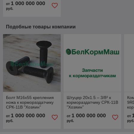
1 000 000 000
от
руб.
Подобные товары компании
Болт М16х55 крепления
Штуцер 20х1.5 – 3/8² к
Ком
ножа к кормораздатчику
кормораздатчику СРК-11В
9R
СРК-11В "Хозяин"
"Хозяин"
кор
"Хо
1 000 000 000
1 000 000 000
от
от
от
руб.
руб.
руб