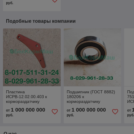
руб.
Подобные товары компании
Пластина
Подшипник (ГОСТ 8882)
По
ИСРВ-12.02.00.403 к
180206 к
751
кормораздатчику
кормораздатчику
ИС
ИСРВ-12
ИСРВ-12
1 000 000 000
1 000 000 000
от
от
от
руб.
руб.
руб
О нас