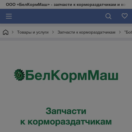
ООО «БелКормМаш» - запчасти к кормораздатчикам и коси
Товары и услуги
Запчасти к кормораздатчикам
"Бо