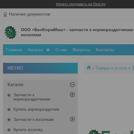
Начать продавать на Deal.by
Наличие документов
ООО «БелКормМаш» - запчасти к кормораздатчикам
косилкам
Главная
Каталог
О нас
Вопросы
Контакты
Товары и услуги
З
Каталог
Запчасти к
кормораздатчикам
Купить кормораздатчик
Запчасти к косилкам
Купить косилку