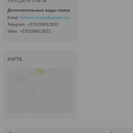
+375 (29) 873-49-16
belkormmash@yandex.by
+375299612833
+375299612833
КАРТА