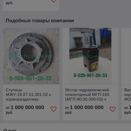
руб.
Подобные товары компании
Ступица
Мотор гидравлический
Вал
МЖУ-16.07.01.301-02 к
планетарный МГП-160
кор
кормораздатчику
(МГП-80.00.000-03) к
ИС
ИСРВ-12
кормораздатчику
1 000 000 000
1 000 000 000
от
от
от
ИСРВ-12
руб.
руб.
руб
О нас