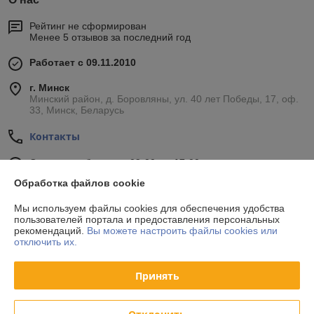
Рейтинг не сформирован
Менее 5 отзывов за последний год
Работает с 09.11.2010
г. Минск
Минский район, д. Боровляны, ул. 40 лет Победы, 17, оф.
33, Минск, Беларусь
Контакты
Сегодня работает с 09:00 до 17:00
Показать весь график работы
Обработка файлов cookie
Мы используем файлы cookies для обеспечения удобства
Отзывы о магазине
пользователей портала и предоставления персональных
рекомендаций.
Вы можете настроить файлы cookies или
отключить их.
34 отзывов за всё время
Принять
Покупатель
24.10.2020
Отлично