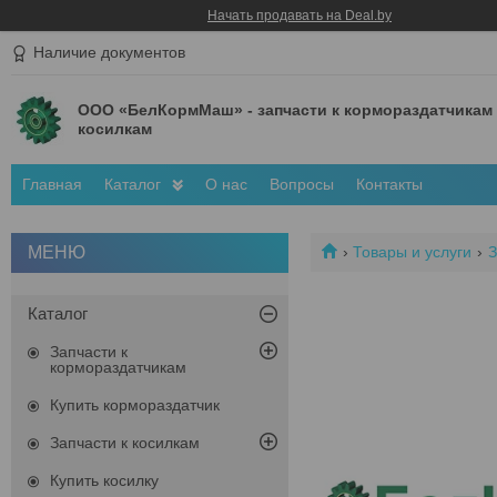
Начать продавать на Deal.by
Наличие документов
ООО «БелКормМаш» - запчасти к кормораздатчикам
косилкам
Главная
Каталог
О нас
Вопросы
Контакты
Товары и услуги
З
Каталог
Запчасти к
кормораздатчикам
Купить кормораздатчик
Запчасти к косилкам
Купить косилку