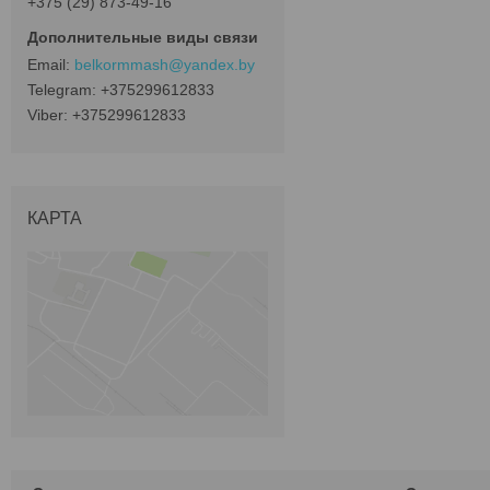
+375 (29) 873-49-16
belkormmash@yandex.by
+375299612833
+375299612833
КАРТА