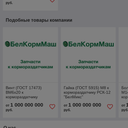
руб.
Подобные товары компании
Винт (ГОСТ 17473)
Гайка (ГОСТ 5915) М8 к
Бол
ВМ6х20 к
кормораздатчику РСК-12
М1
кормораздатчику
"БелМикс"
кор
ИСРВ-12
ИС
1 000 000 000
1 000 000 000
от
от
от
руб.
руб.
руб
О нас