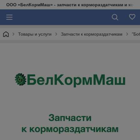
ООО «БелКормМаш» - запчасти к кормораздатчикам и коси
Товары и услуги
Запчасти к кормораздатчикам
"Бо