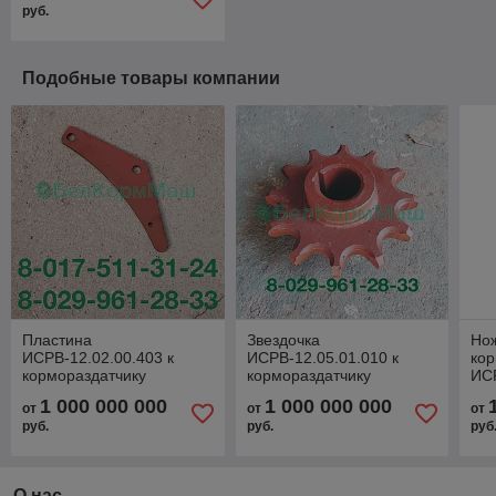
руб.
Подобные товары компании
Пластина
Звездочка
Нож
ИСРВ-12.02.00.403 к
ИСРВ-12.05.01.010 к
кор
кормораздатчику
кормораздатчику
ИС
ИСРВ-12
ИСРВ-12
1 000 000 000
1 000 000 000
от
от
от
руб.
руб.
руб
О нас